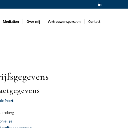
Mediation
Over mij
Vertrouwenspersoon
Contact
ijfsgegevens
actgegevens
de Poort
udenberg
 29 51 15
@mediationdepoort.nl