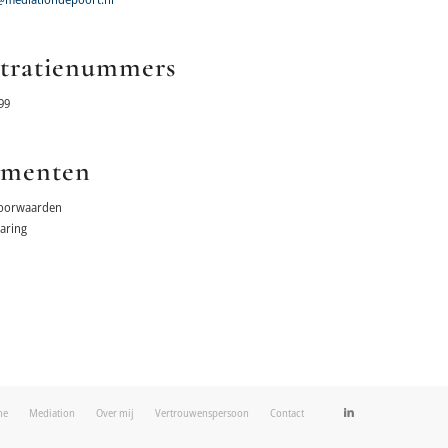
stratienummers
99
menten
oorwaarden
laring
me
Mediation
Over mij
Vertrouwenspersoon
Contact