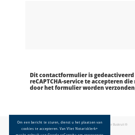
Dit contactformulier is gedeactiveer
reCAPTCHA-service te accepteren die n
door het formulier worden verzonden,
Om een bericht te sturen, dienst u het plaatsen van
© Copyright - Mediation De Poort - Realisatie en webhosting door
Buskruit ®
cookies te accepteren. Van Vliet Notarisklerk+
maakt gebruik van Google reCaptcha om ongewenste