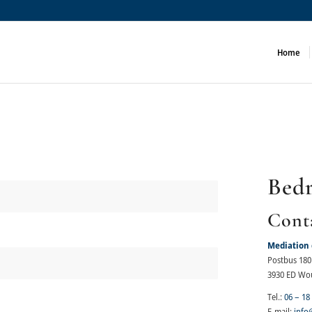
Home
Bedr
Cont
Mediation 
Postbus 180
3930 ED Wo
Tel.:
06 – 18
E-mail:
info