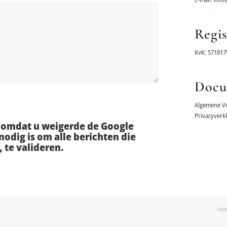
Regi
KvK: 571817
Docu
Algemene V
Privacyverk
d omdat u weigerde de Google
odig is om alle berichten die
 te valideren.
Ho